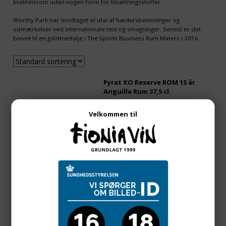
kvalitetsrom uden nogen form for tilsætningsstoffer.
Worthy Park har modtaget et utal af hædersbevisninger og
udmærkelser ved internationale test og smagninger. Senest er det
blevet til en guldmedalje i The Spirits Business Rum Maters i 2016.
Pyrat XO Reserve ROM 15 år
Anguilla Rum 37,5 cl.
- - -
Velkommen til
v/
1
fl. pr. fl.
200,00
DKK
Worthy Park Rom, Rumbar Gold
4 år, 40%
- - -