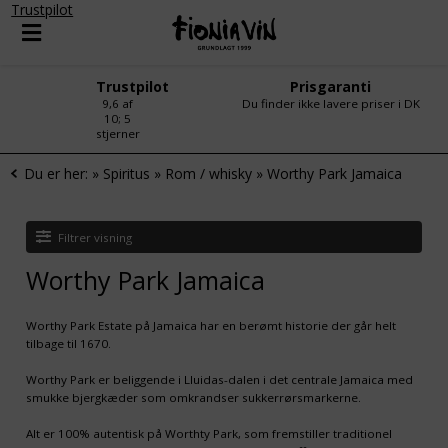
Trustpilot
Trustpilot
Prisgaranti
9,6 af
Du finder ikke lavere priser i DK
10; 5
stjerner
Du er her:
»
Spiritus
»
Rom / whisky
»
Worthy Park Jamaica
Filtrer visning
Worthy Park Jamaica
Worthy Park Estate på Jamaica har en berømt historie der går helt
tilbage til 1670.
Worthy Park er beliggende i Lluidas-dalen i det centrale Jamaica med
smukke bjergkæder som omkrandser sukkerrørsmarkerne.
Alt er 100% autentisk på Worthty Park, som fremstiller traditionel