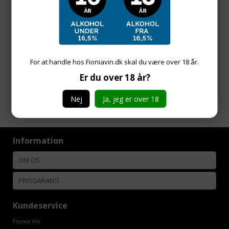
v/
1
fl. pr. fl.
175,00
DKK
For at handle hos Fioniavin.dk skal du være over 18 år.
Er du over 18 år?
Side 1/1
Nej
Ja, jeg er over 18
Information
OM OS
PRISGARANTI
Kundeservice
Fionia Vin