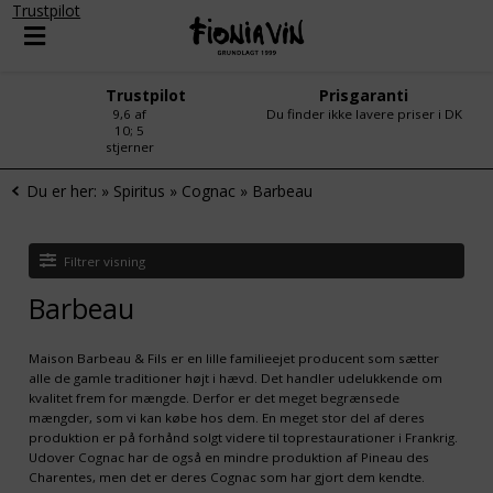
Trustpilot
Trustpilot
Prisgaranti
9,6 af
Du finder ikke lavere priser i DK
10; 5
stjerner
Du er her:
»
Spiritus
»
Cognac
»
Barbeau
Filtrer visning
Barbeau
Maison Barbeau & Fils er en lille familieejet producent som sætter
alle de gamle traditioner højt i hævd. Det handler udelukkende om
kvalitet frem for mængde. Derfor er det meget begrænsede
mængder, som vi kan købe hos dem. En meget stor del af deres
produktion er på forhånd solgt videre til toprestaurationer i Frankrig.
Udover Cognac har de også en mindre produktion af Pineau des
Charentes, men det er deres Cognac som har gjort dem kendte.