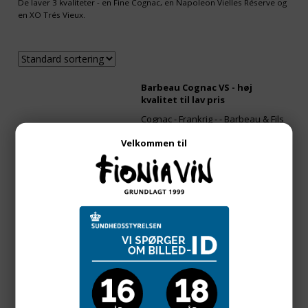
De laver 3 kvaliteter - en Fine Cognac, en Napoleon Vielles Réserve og
en XO Trés Vieux.
Barbeau Cognac VS - høj
kvalitet til lav pris
Cognac - Frankrig - -
Barbeau & Fils
Velkommen til
v/
1
fl. pr. fl.
115,00
DKK
Barbeau Cognac VSOP - høj
kvalitet til lav pris
Cognac - Frankrig - -
Barbeau & Fils
v/
1
fl. pr. fl.