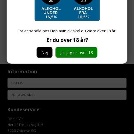
185,00
DKK
For at handle hos Fioniavin.dk skal du være over 18 år.
Er du over 18 år?
Side 1/1
Nej
Ja, jeg er over 18
Information
OM OS
PRISGARANTI
Kundeservice
Fionia Vin
Herluf Trolles Vej 315
5220 Odense SØ