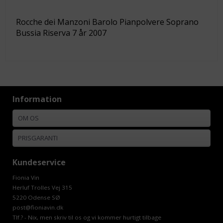
Rocche dei Manzoni Barolo Pianpolvere Soprano
Bussia Riserva 7 år 2007
Information
OM OS
PRISGARANTI
Kundeservice
Fionia Vin
Herluf Trolles Vej 315
5220 Odense SØ
post@fioniavin.dk
Tlf.? - Nix, men skriv til os og vi kommer hurtigt tilbage