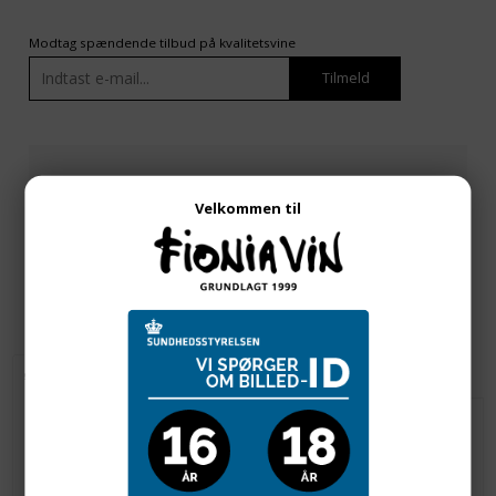
Modtag spændende tilbud på kvalitetsvine
Tilmeld
v/
1
fl. pr. fl.
850,00
DKK
Velkommen til
Beskrivelse
Rocche dei Manzoni Barolo Pianpolvere Soprano
Bussia Riserva 7 år 2007
​Rocche dei Manzoni Barolo "Pianpolvere Soprano Bussia" Riserva 7